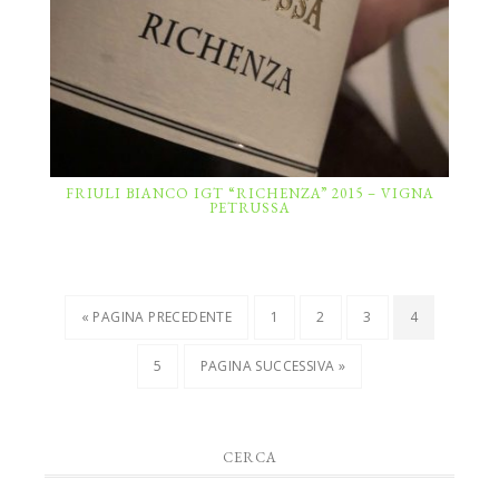
FRIULI BIANCO IGT “RICHENZA” 2015 – VIGNA
PETRUSSA
« PAGINA PRECEDENTE
1
2
3
4
5
PAGINA SUCCESSIVA »
CERCA