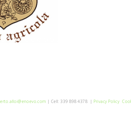
erto.alloi@enoevo.com
| Cell: 339 898 4378 |
Privacy Policy
Cook