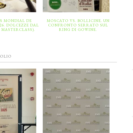
S MONDIAL DE
MOSCATO VS. BOLLICINE. UN
26. DOLCEZZE DAL
CONFRONTO SERRATO SUL
 MASTERCLASS).
RING DI GOWINE.
OLIO