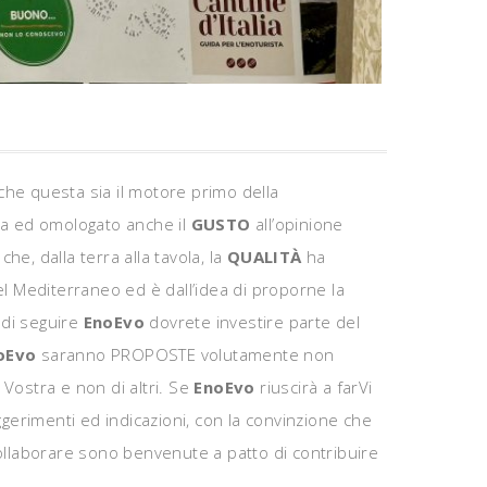
che questa sia il motore primo della
za ed omologato anche il
GUSTO
all’opinione
he, dalla terra alla tavola, la
QUALITÀ
ha
del Mediterraneo ed è dall’idea di proporne la
 di seguire
EnoEvo
dovrete investire parte del
oEvo
saranno PROPOSTE volutamente non
 Vostra e non di altri. Se
EnoEvo
riuscirà a farVi
uggerimenti ed indicazioni, con la convinzione che
collaborare sono benvenute a patto di contribuire