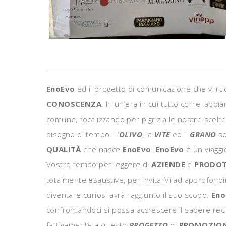
EnoEvo
ed il progetto di comunicazione che vi r
CONOSCENZA
. In un’era in cui tutto corre, a
comune, focalizzando per pigrizia le nostre scelte 
bisogno di tempo. L’
OLIVO
, la
VITE
ed il
GRANO
so
QUALITÀ
che nasce
EnoEvo
.
EnoEvo
è un viaggi
Vostro tempo per leggere di
AZIENDE
e
PRODOT
totalmente esaustive, per invitarVi ad approfondir
diventare curiosi avrà raggiunto il suo scopo.
Eno
confrontandoci si possa accrescere il sapere rec
fattivamente a questo
PROGETTO
di
PROMOZIO