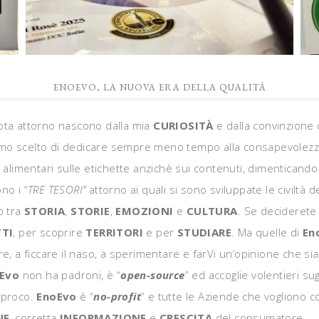
ENOEVO, LA NUOVA ERA DELLA QUALITÀ
uota attorno nascono dalla mia
CURIOSITÀ
e dalla convinzione 
bbiamo scelto di dedicare sempre meno tempo alla consapevolez
alimentari sulle etichette anzichè sui contenuti, dimenticando c
no i “
TRE TESORI”
attorno ai quali si sono sviluppate le civiltà 
o tra
STORIA
,
STORIE
,
EMOZIONI
e
CULTURA
. Se deciderete
TI
, per scoprire
TERRITORI
e per
STUDIARE
. Ma quelle di
En
e, a ficcare il naso, a sperimentare e farVi un’opinione che sia
Evo
non ha padroni, è “
open-source
” ed accoglie volentieri s
iproco.
EnoEvo
è “
no-profit
” e tutte le Aziende che vogliono 
NE
, corretta
INFORMAZIONE
e
CRESCITA
del consumatore.