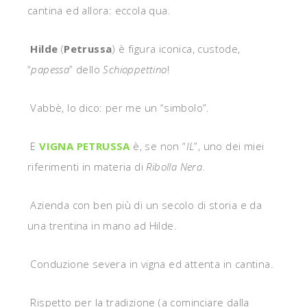
cantina ed allora: eccola qua.
Hilde
(
Petrussa
) è figura iconica, custode,
“
papessa
” dello
Schioppettino
!
Vabbè, lo dico: per me un “simbolo”.
E
VIGNA PETRUSSA
è, se non “
IL
”, uno dei miei
riferimenti in materia di
Ribolla Nera
.
Azienda con ben più di un secolo di storia e da
una trentina in mano ad Hilde.
Conduzione severa in vigna ed attenta in cantina.
Rispetto per la tradizione (a cominciare dalla