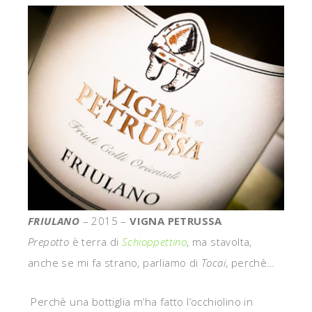
FRIULANO
– 2015 –
VIGNA PETRUSSA
Prepotto
è terra di
Schioppettino
, ma stavolta,
anche se mi fa strano, parliamo di
Tocai
, perchè…
Perchè una bottiglia m’ha fatto l’occhiolino in