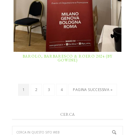
BAROLO, BARBARESCO & ROERO 2024 (BY
GOWINE)
1
2
3
4
PAGINA SUCCESSIVA »
CERCA