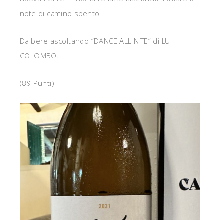
note di camino spento.
Da bere ascoltando “DANCE ALL NITE” di LU
COLOMBO.
(89 Punti).