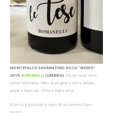
MONTEFALCO SAGRANTINO DOCG “
MEDEO
”
2019,
ROMANELLI
(UMBRIA)
: ha un naso nero
come l’etichetta, fatto di prugne e terra umida,
pepe e liquirizia, china e legna arsa.
Il sorso è assoluto e non c’è un tannino fuori
posto!