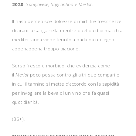
2020
:
Sangiovese
,
Sagrantino
e
Merlot
.
Il naso percepisce dolcezze di mirtilli e freschezze
di arancia sanguinella mentre quel quid di macchia
mediterranea viene tenuto a bada da un legno
appenappena troppo piacione.
Sorso fresco e morbido, che evidenzia come
il
Merlot
poco possa contro gli altri due compari e
in cui il tannino si mette d’accordo con la sapidità
per invogliare la beva di un vino che fa quasi
quotidianità.
(86+).
MONTEFALCO SAGRANTINO DOCG PASSITO