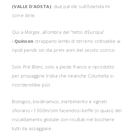
(VALLE D’AOSTA)
: due parole sull’Azienda mi
corre dirle.
Qui a
Morgex
, all’ombra del “tetto d’Europa”
i
Quinson
strappano lembi di terreno coltivabile ai
ripidi pendii sin dai primi anni del secolo scorso.
Solo
Prié Blanc
, solo a piede franco e riprodotto
per propaggine (roba che neanche Columella si
ricorderebbe più).
Biologico, biodinamico, inerbimento e vigneti
sfiorano i 1300m/slm facendosi beffe (o quasi) del
riscaldamento globale con risultati nel bicchiere
tutti da assaggiare.