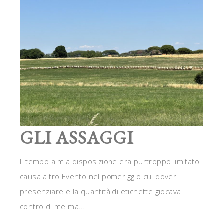
GLI ASSAGGI
Il tempo a mia disposizione era purtroppo limitato
causa altro Evento nel pomeriggio cui dover
presenziare e la quantità di etichette giocava
contro di me ma…