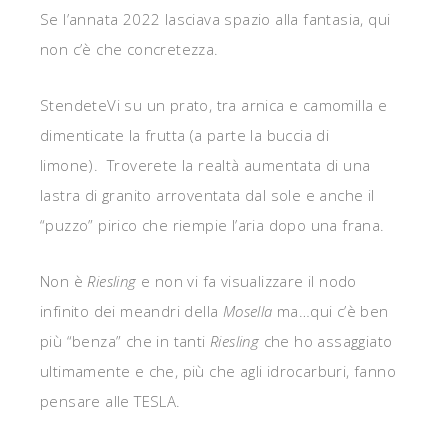
Se l’annata 2022 lasciava spazio alla fantasia, qui
non c’è che concretezza.
StendeteVi su un prato, tra arnica e camomilla e
dimenticate la frutta (a parte la buccia di
limone). Troverete la realtà aumentata di una
lastra di granito arroventata dal sole e anche il
“puzzo” pirico che riempie l’aria dopo una frana.
Non è
Riesling
e non vi fa visualizzare il nodo
infinito dei meandri della
Mosella
ma…qui c’è ben
più “benza” che in tanti
Riesling
che ho assaggiato
ultimamente e che, più che agli idrocarburi, fanno
pensare alle TESLA.