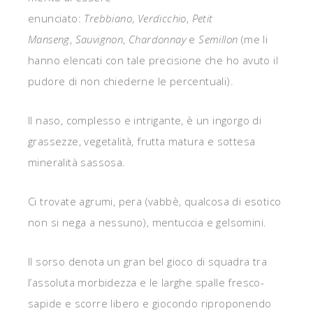
enunciato:
Trebbiano
,
Verdicchio
,
Petit
Manseng
,
Sauvignon
,
Chardonnay
e
Semillon
(me li
hanno elencati con tale precisione che ho avuto il
pudore di non chiederne le percentuali).
Il naso, complesso e intrigante, è un ingorgo di
grassezze, vegetalità, frutta matura e sottesa
mineralità sassosa.
Ci trovate agrumi, pera (vabbè, qualcosa di esotico
non si nega a nessuno), mentuccia e gelsomini.
Il sorso denota un gran bel gioco di squadra tra
l’assoluta morbidezza e le larghe spalle fresco-
sapide e scorre libero e giocondo riproponendo