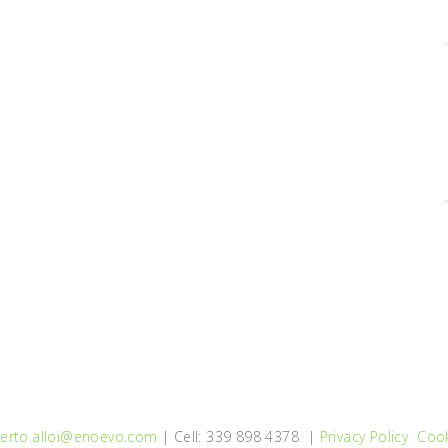
erto.alloi@enoevo.com
| Cell: 339 898 4378 |
Privacy Policy
Cook