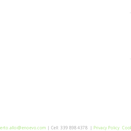
erto.alloi@enoevo.com
| Cell: 339 898 4378 |
Privacy Policy
Cook