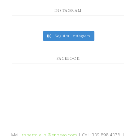
INSTAGRAM
Segui su Instagram
FACEBOOK
Mail:
roberto.alloi@enoevo.com
| Cell: 339 898 4378 |