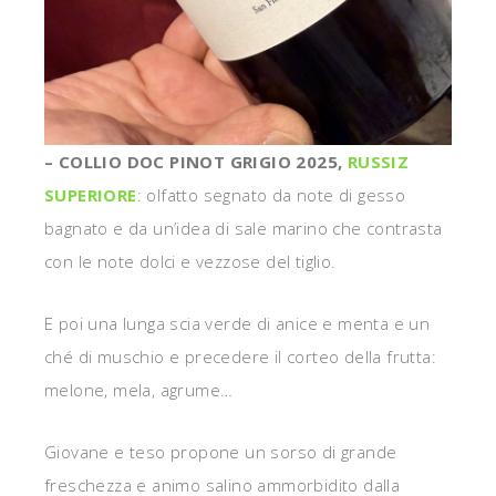
– COLLIO DOC PINOT GRIGIO 2025,
RUSSIZ
SUPERIORE
: olfatto segnato da note di gesso
bagnato e da un’idea di sale marino che contrasta
con le note dolci e vezzose del tiglio.
E poi una lunga scia verde di anice e menta e un
ché di muschio e precedere il corteo della frutta:
melone, mela, agrume…
Giovane e teso propone un sorso di grande
freschezza e animo salino ammorbidito dalla