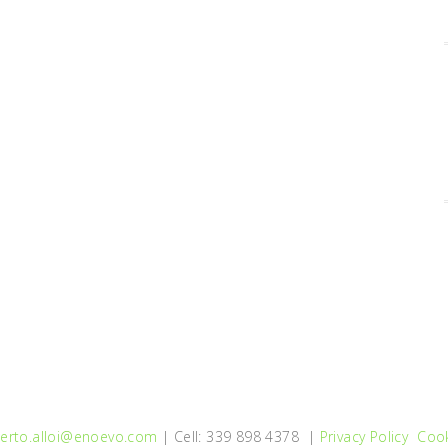
erto.alloi@enoevo.com
| Cell: 339 898 4378 |
Privacy Policy
Cook