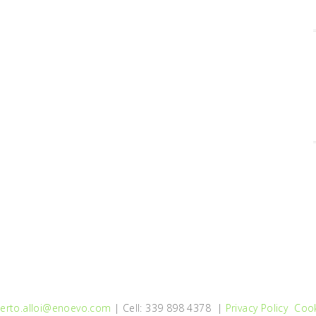
erto.alloi@enoevo.com
| Cell: 339 898 4378 |
Privacy Policy
Cook