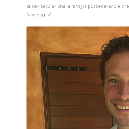
di olivi secolari che la famiglia possedevano e ch
“compagnia”.