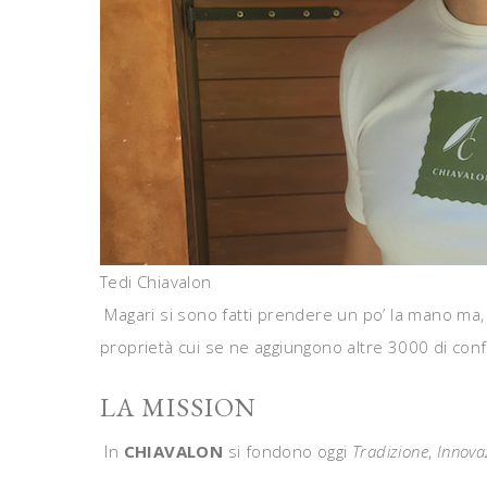
Tedi Chiavalon
Magari si sono fatti prendere un po’ la mano ma, 
proprietà cui se ne aggiungono altre 3000 di confe
LA MISSION
In
CHIAVALON
si fondono oggi
Tradizione
,
Innova