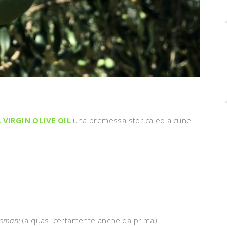
VIRGIN OLIVE OIL
una premessa storica ed alcune
i.
omani
(a quasi certamente anche da prima).