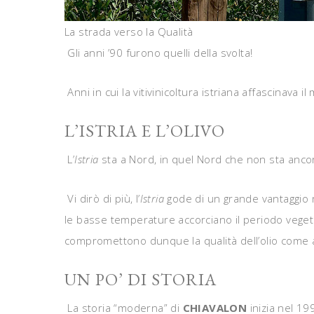
La strada verso la Qualità
Gli anni ’90 furono quelli della svolta!
Anni in cui la vitivinicoltura istriana affascinava 
L’ISTRIA E L’OLIVO
L’
Istria
sta a Nord, in quel Nord che non sta ancora
Vi dirò di più, l’
Istria
gode di un grande vantaggio ri
le basse temperature accorciano il periodo vegetat
compromettono dunque la qualità dell’olio come a
UN PO’ DI STORIA
La storia “moderna” di
CHIAVALON
inizia nel 1