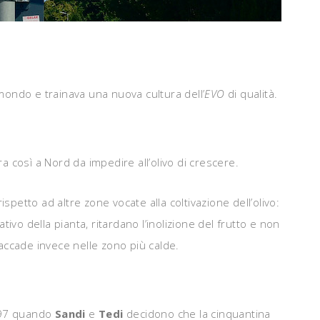
il mondo e trainava una nuova cultura dell’
EVO
di qualità.
 così a Nord da impedire all’olivo di crescere.
spetto ad altre zone vocate alla coltivazione dell’olivo:
ivo della pianta, ritardano l’inolizione del frutto e non
ccade invece nelle zono più calde.
997 quando
Sandi
e
Tedi
decidono che la cinquantina