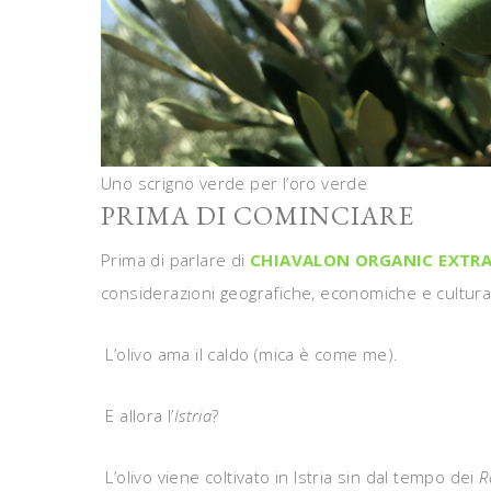
Uno scrigno verde per l’oro verde
PRIMA DI COMINCIARE
Prima di parlare di
CHIAVALON ORGANIC EXTRA 
considerazioni geografiche, economiche e cultural
L’olivo ama il caldo (mica è come me).
E allora l’
Istria
?
L’olivo viene coltivato in Istria sin dal tempo dei
R