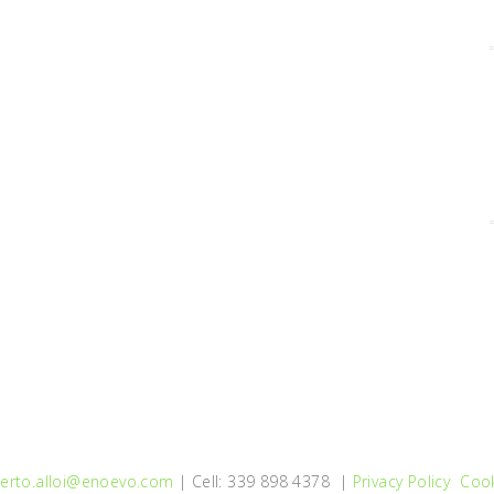
erto.alloi@enoevo.com
| Cell: 339 898 4378 |
Privacy Policy
Cook