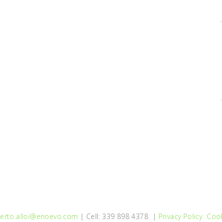
erto.alloi@enoevo.com
| Cell: 339 898 4378 |
Privacy Policy
Cook