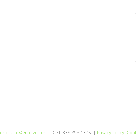
erto.alloi@enoevo.com
| Cell: 339 898 4378 |
Privacy Policy
Cook