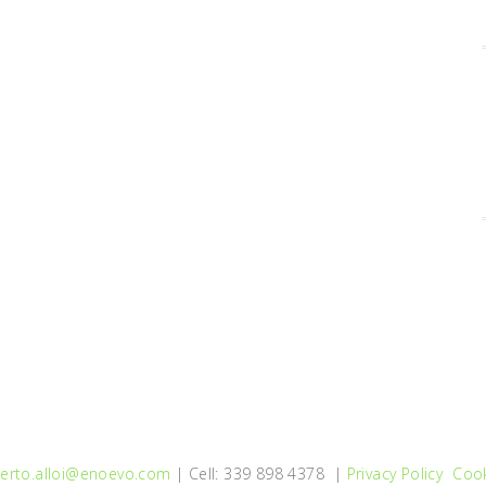
erto.alloi@enoevo.com
| Cell: 339 898 4378 |
Privacy Policy
Cook