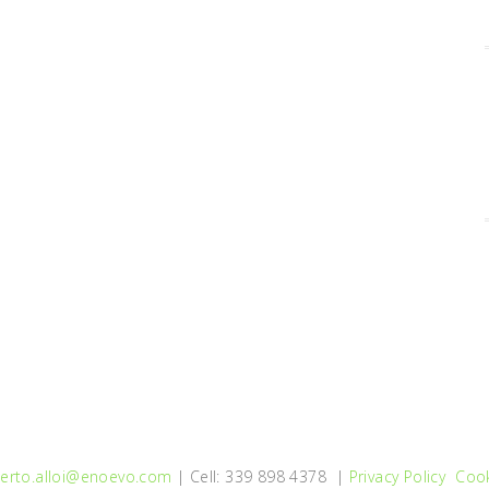
erto.alloi@enoevo.com
| Cell: 339 898 4378 |
Privacy Policy
Cook