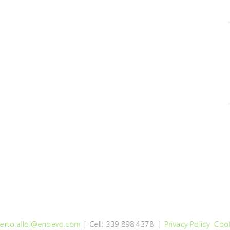
erto.alloi@enoevo.com
| Cell: 339 898 4378 |
Privacy Policy
Cook