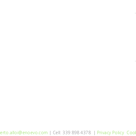
erto.alloi@enoevo.com
| Cell: 339 898 4378 |
Privacy Policy
Cook