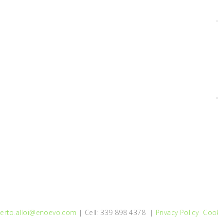
erto.alloi@enoevo.com
| Cell: 339 898 4378 |
Privacy Policy
Cook