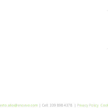
erto.alloi@enoevo.com
| Cell: 339 898 4378 |
Privacy Policy
Cook