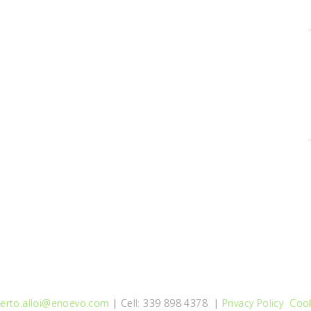
erto.alloi@enoevo.com
| Cell: 339 898 4378 |
Privacy Policy
Cook