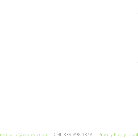
erto.alloi@enoevo.com
| Cell: 339 898 4378 |
Privacy Policy
Cook