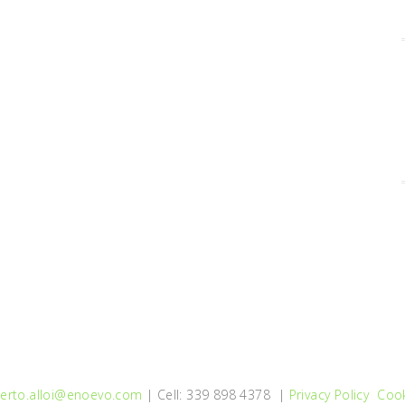
erto.alloi@enoevo.com
| Cell: 339 898 4378 |
Privacy Policy
Cook