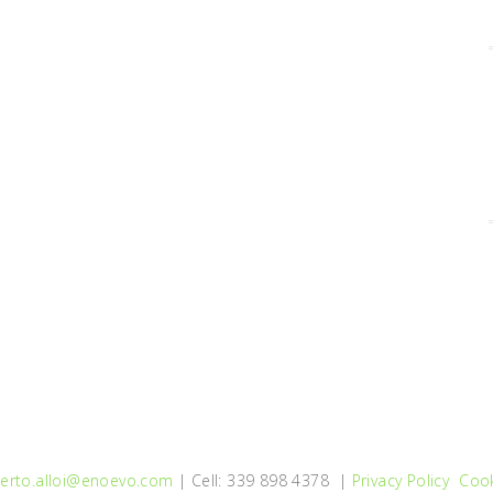
erto.alloi@enoevo.com
| Cell: 339 898 4378 |
Privacy Policy
Cook