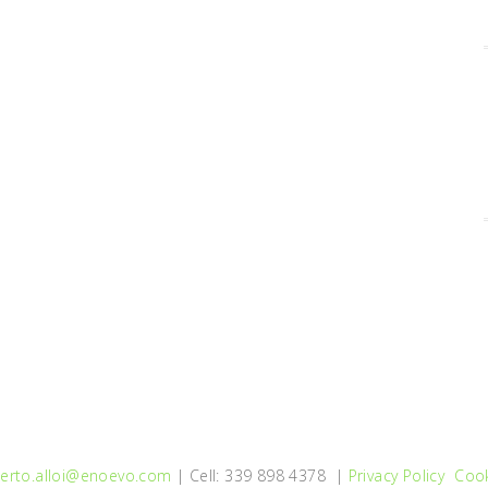
erto.alloi@enoevo.com
| Cell: 339 898 4378 |
Privacy Policy
Cook