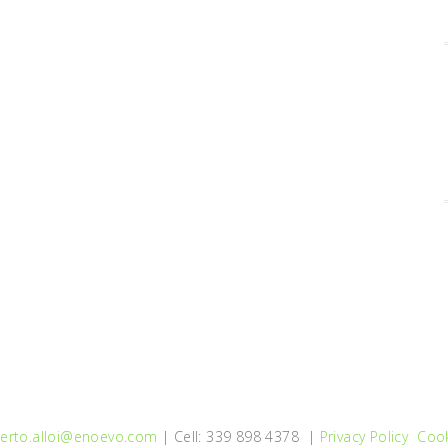
erto.alloi@enoevo.com
| Cell: 339 898 4378 |
Privacy Policy
Cook