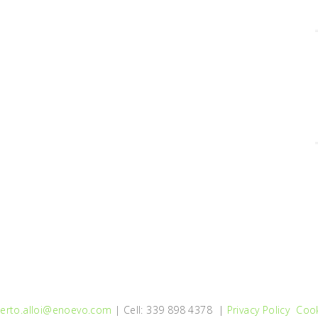
erto.alloi@enoevo.com
| Cell: 339 898 4378 |
Privacy Policy
Cook