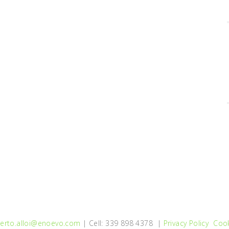
erto.alloi@enoevo.com
| Cell: 339 898 4378 |
Privacy Policy
Cook