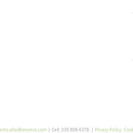
erto.alloi@enoevo.com
| Cell: 339 898 4378 |
Privacy Policy
Cook