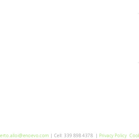
erto.alloi@enoevo.com
| Cell: 339 898 4378 |
Privacy Policy
Cook