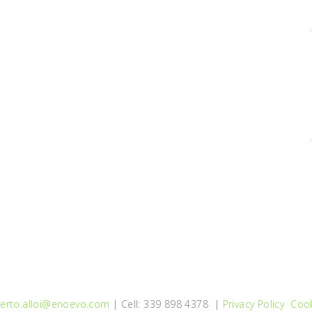
erto.alloi@enoevo.com
| Cell: 339 898 4378 |
Privacy Policy
Cook