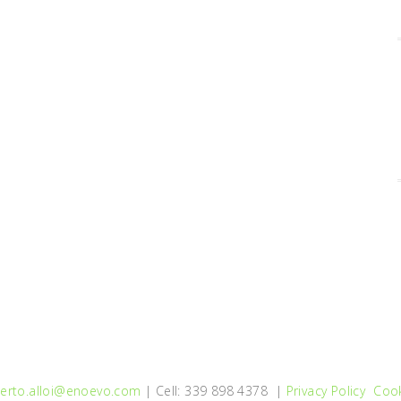
erto.alloi@enoevo.com
| Cell: 339 898 4378 |
Privacy Policy
Cook