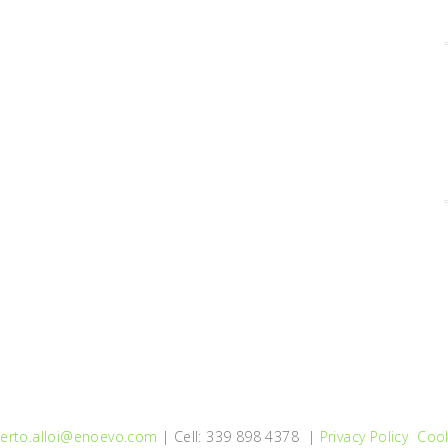
erto.alloi@enoevo.com
| Cell: 339 898 4378 |
Privacy Policy
Cook