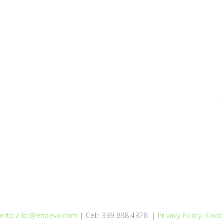
erto.alloi@enoevo.com
| Cell: 339 898 4378 |
Privacy Policy
Cook