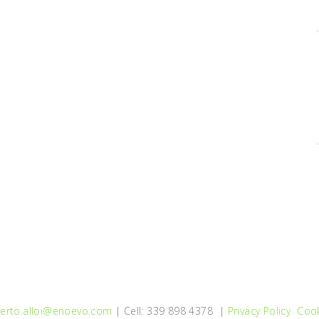
erto.alloi@enoevo.com
| Cell: 339 898 4378 |
Privacy Policy
Cook