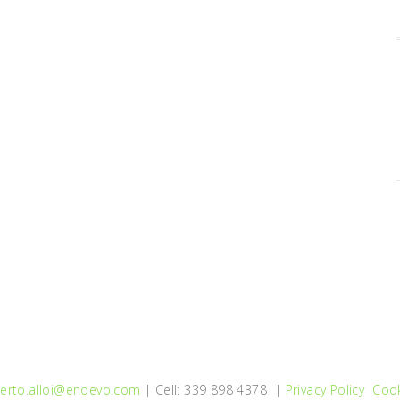
erto.alloi@enoevo.com
| Cell: 339 898 4378 |
Privacy Policy
Cook