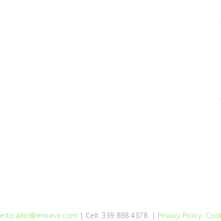
erto.alloi@enoevo.com
| Cell: 339 898 4378 |
Privacy Policy
Cook