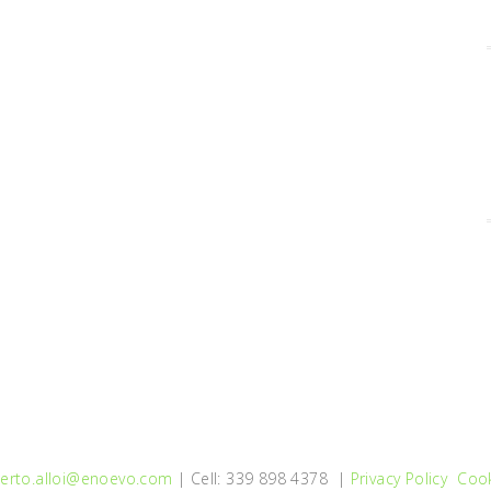
erto.alloi@enoevo.com
| Cell: 339 898 4378 |
Privacy Policy
Cook