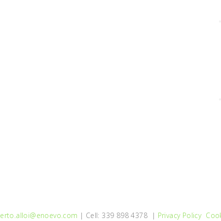
erto.alloi@enoevo.com
| Cell: 339 898 4378 |
Privacy Policy
Cook