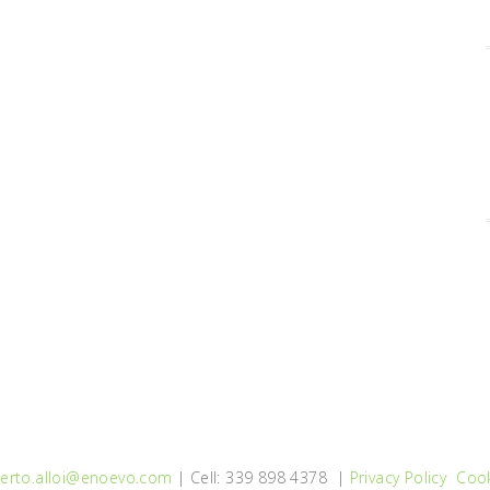
erto.alloi@enoevo.com
| Cell: 339 898 4378 |
Privacy Policy
Cook