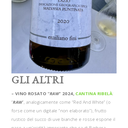
GLI ALTRI
– VINO ROSATO “
RAW
” 2024,
CANTINA RIBELÀ
:
“
RAW
”, analogicamente come “Red And White” (o
forse come un digitale “non elaborato”), frutto
rustico del succo di uve bianche e rosse espone il
naso a un’acidità imperante che sa di Barbera,