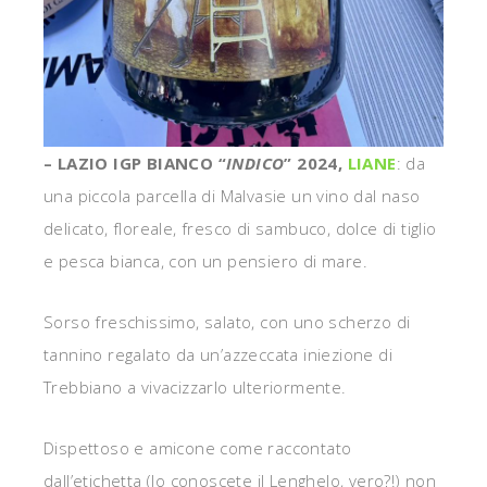
– LAZIO IGP BIANCO “
INDICO
” 2024,
LIANE
: da
una piccola parcella di Malvasie un vino dal naso
delicato, floreale, fresco di sambuco, dolce di tiglio
e pesca bianca, con un pensiero di mare.
Sorso freschissimo, salato, con uno scherzo di
tannino regalato da un’azzeccata iniezione di
Trebbiano a vivacizzarlo ulteriormente.
Dispettoso e amicone come raccontato
dall’etichetta (lo conoscete il Lenghelo, vero?!) non