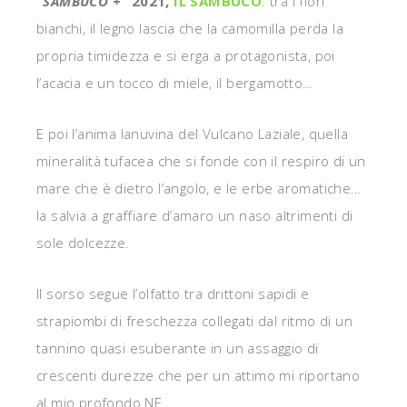
“
SAMBUCO +
” 2021,
IL SAMBUCO
: tra i fiori
bianchi, il legno lascia che la camomilla perda la
propria timidezza e si erga a protagonista, poi
l’acacia e un tocco di miele, il bergamotto…
E poi l’anima lanuvina del Vulcano Laziale, quella
mineralità tufacea che si fonde con il respiro di un
mare che è dietro l’angolo, e le erbe aromatiche…
la salvia a graffiare d’amaro un naso altrimenti di
sole dolcezze.
Il sorso segue l’olfatto tra drittoni sapidi e
strapiombi di freschezza collegati dal ritmo di un
tannino quasi esuberante in un assaggio di
crescenti durezze che per un attimo mi riportano
al mio profondo NE.