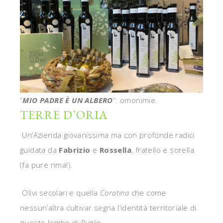
“
MIO PADRE È UN ALBERO
“: omonimie.
TERRE D’ORIA
Un’Azienda giovanissima ma con profonde radici
guidata da
Fabrizio
e
Rossella
, fratello e sorella
(fa pure rima!).
Olivi secolari e quella
Coratina
che come
nessun’altra cultivar segna l’identità territoriale di
questo lembo di
Puglia