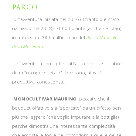
PARCO
Un’avventura iniziata nel 2016 (il frantoio è stato
riattivato nel 2018), 30000 piante (anche secolari)
in un’area di 200ha all’interno del
Parco Naturale
della Maremma
.
Un’avventura con il plus tutt’altro che trascurabile
di un “recupero totale”: Territorio, attività
produttiva, conoscenza…
MONOCULTIVAR MAURINO
: peccato che il
bouquet olfattivo sia “sporcato” da un difetto ben
più che leggero (che voglio imputare alla bottiglia),
perchè dimostra una interessante complessità
che accosta le foglie del pomodoro a quelle del tè,