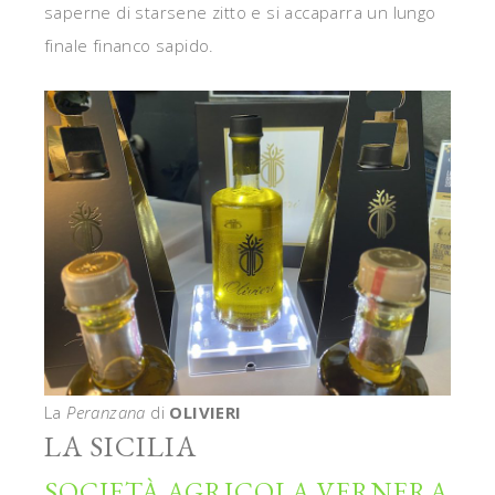
saperne di starsene zitto e si accaparra un lungo
finale financo sapido.
La
Peranzana
di
OLIVIERI
LA SICILIA
SOCIETÀ AGRICOLA VERNERA