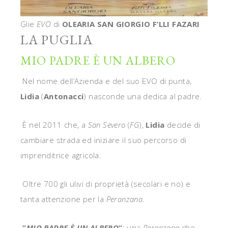
Glie
EVO
di
OLEARIA SAN GIORGIO F’LLI FAZARI
LA PUGLIA
MIO PADRE È UN ALBERO
Nel nome dell’Azienda e del suo EVO di punta,
Lidia
(
Antonacci
) nasconde una dedica al padre.
È nel 2011 che, a
San Severo
(
FG
),
Lidia
decide di
cambiare strada ed iniziare il suo percorso di
imprenditrice agricola.
Oltre 700 gli ulivi di proprietà (secolari e no) e
tanta attenzione per la
Peranzana
.
“
MIO PADRE È UN ALBERO
“
: una
Peranzana
che