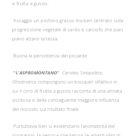
e frutta a guscio.
Assaggio un pochino grasso ma ben centrato sulla
progressione vegetale di cardo e carciofo che pian
piano alzano la testa.
Buona la persistenza del piccante
“
L’ASPROMONTANO
“
:
Carolea
,
Sinopolese
,
Ottobratica
compongono un bouquet olfattivo in
cui il coro di frutta a guscio racconta di una annata
siccitosa e della conseguente maggiore influenza
del nocciolo sul risultato finale.
Purtuttavia ben si evidenziano l’aromaticità del
rosmarino, la peposa speziatura, le amaritudini di