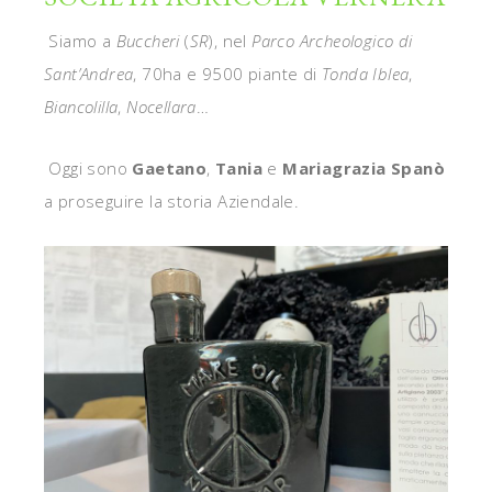
Siamo a
Buccheri
(
SR
), nel
Parco Archeologico di
Sant’Andrea
, 70ha e 9500 piante di
Tonda Iblea
,
Biancolilla
,
Nocellara
…
Oggi sono
Gaetano
,
Tania
e
Mariagrazia
Spanò
a proseguire la storia Aziendale.