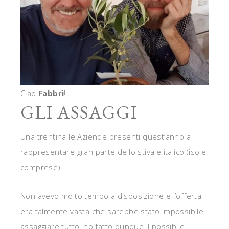
Ciao
Fabbrì
!
GLI ASSAGGI
Una trentina le Aziende presenti quest’anno a
rappresentare gran parte dello stivale italico (isole
comprese).
Non avevo molto tempo a disposizione e l’offerta
era talmente vasta che sarebbe stato impossibile
assaggiare tutto, ho fatto dunque il possibile