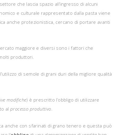
ttore che lascia spazio all’ingresso di alcuni
nomico e culturale rappresentato dalla pasta viene
ica anche protezionistica, cercano di portare avanti
rcato maggiore e diversi sono i fattori che
molti produttori.
’utilizzo di semole di grani duri della migliore qualità
ive modifiche
) è prescritto l’obbligo di utilizzare
to al
processo produttivo
.
sta anche con sfarinati di grano tenero e questa può
are l’
obbligo
di una
denominazione di vendita
ben