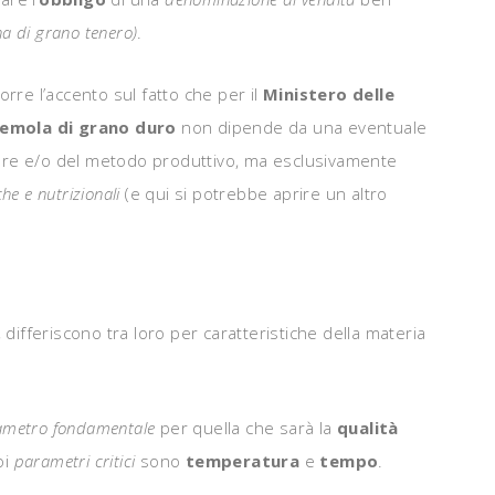
na di grano tenero)
.
rre l’accento sul fatto che per il
Ministero delle
semola di grano duro
non dipende da una eventuale
ore e/o del metodo produttivo, ma esclusivamente
che e nutrizionali
(e qui si potrebbe aprire un altro
differiscono tra loro per caratteristiche della materia
ametro fondamentale
per quella che sarà la
qualità
oi
parametri critici
sono
temperatura
e
tempo
.