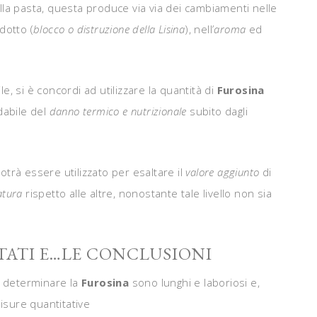
la pasta, questa produce via via dei cambiamenti nelle
dotto (
blocco o distruzione della Lisina
), nell’
aroma
ed
e, si è concordi ad utilizzare la quantità di
Furosina
dabile del
danno termico e nutrizionale
subito dagli
otrà essere utilizzato per esaltare il
valore aggiunto
di
atura
rispetto alle altre, nonostante tale livello non sia
ULTATI E…LE CONCLUSIONI
 determinare la
Furosina
sono lunghi e laboriosi e,
isure quantitative