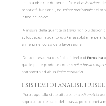
limito a dire che durante la fase di
essiccazione
del
proprietà funzionali, nel
valore nutrizionale
del pro
infine nel
colore
.
A misura della quantità di
Lisina
non più disponibil
sviluppatasi in quanto
marker
assolutamente affi
alimenti nel corso della lavorazione.
Detto questo, va da sè che il livello di
Furosina
p
quelle paste prodotte con
metodi a bassa temper
sottoposto ad alcun
limite normativo
.
I SISTEMI DI ANALISI, I RIS
Purtroppo, allo stato attuale, i
metodi analitici
per
soprattutto nel caso della pasta, poco idonei a m