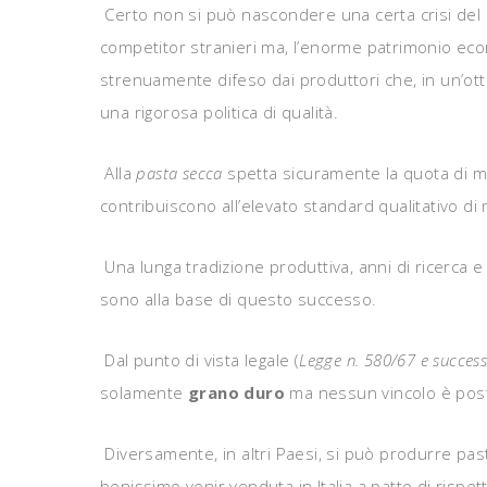
Certo non si può nascondere una certa crisi del se
competitor stranieri ma, l’enorme patrimonio eco
strenuamente difeso dai produttori che, in un’ott
una rigorosa politica di qualità.
Alla
pasta secca
spetta sicuramente la quota di me
contribuiscono all’elevato standard qualitativo di 
Una lunga tradizione produttiva, anni di ricerca e l
sono alla base di questo successo.
Dal punto di vista legale (
Legge n. 580/67 e success
solamente
grano duro
ma nessun vincolo è pos
Diversamente, in altri Paesi, si può produrre pa
benissimo venir venduta in Italia a patto di rispett