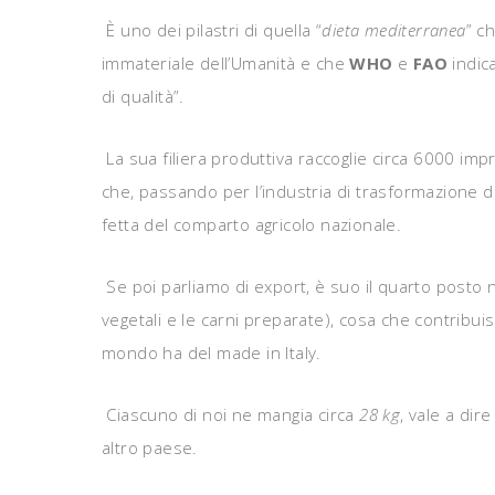
È uno dei pilastri di quella “
dieta mediterranea
” ch
immateriale dell’Umanità e che
WHO
e
FAO
indic
di qualità”.
La sua filiera produttiva raccoglie circa 6000 imp
che, passando per l’industria di trasformazione 
fetta del comparto agricolo nazionale.
Se poi parliamo di export, è suo il quarto posto ne
vegetali e le carni preparate), cosa che contribui
mondo ha del made in Italy.
Ciascuno di noi ne mangia circa
28 kg
, vale a dir
altro paese.