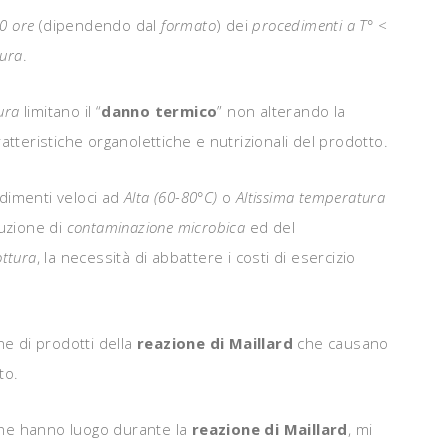
0 ore
(dipendendo dal
formato
) dei
procedimenti a T° <
tura
.
ura
limitano il “
danno termico
” non alterando la
tteristiche organolettiche e nutrizionali del prodotto.
edimenti veloci ad
Alta (60-80°C)
o
Altissima temperatura
uzione di
contaminazione microbica
ed del
ottura
, la necessità di abbattere i costi di esercizio
e di prodotti della
reazione di Maillard
che causano
to.
 che hanno luogo durante la
reazione di Maillard
, mi