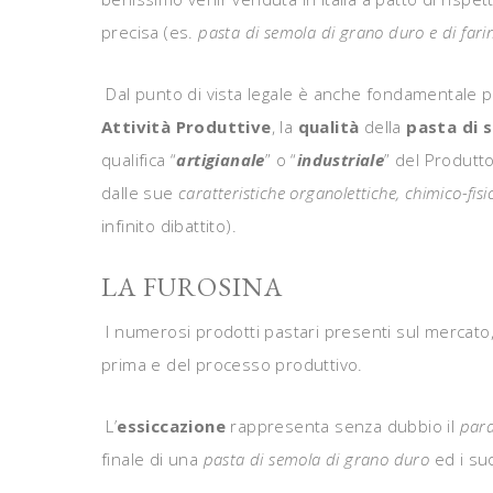
precisa (es.
pasta di semola di grano duro e di fari
Dal punto di vista legale è anche fondamentale po
Attività Produttive
, la
qualità
della
pasta di 
qualifica “
artigianale
” o “
industriale
” del Produtt
dalle sue
caratteristiche organolettiche, chimico-fisi
infinito dibattito).
LA FUROSINA
I numerosi prodotti pastari presenti sul mercato, 
prima e del processo produttivo.
L’
essiccazione
rappresenta senza dubbio il
par
finale di una
pasta di semola di grano duro
ed i su