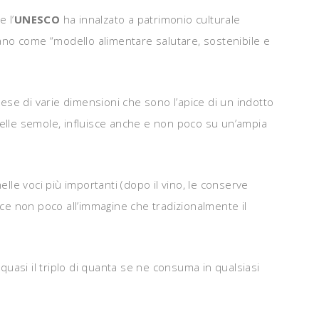
e l’
UNESCO
ha innalzato a patrimonio culturale
ano come “modello alimentare salutare, sostenibile e
rese di varie dimensioni che sono l’apice di un indotto
delle semole, influisce anche e non poco su un’ampia
lle voci più importanti (dopo il vino, le conserve
sce non poco all’immagine che tradizionalmente il
e quasi il triplo di quanta se ne consuma in qualsiasi