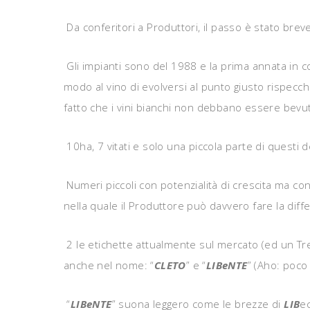
Da conferitori a Produttori, il passo è stato brev
Gli impianti sono del 1988 e la prima annata in 
modo al vino di evolversi al punto giusto rispecc
fatto che i vini bianchi non debbano essere bevuti
10ha, 7 vitati e solo una piccola parte di questi d
Numeri piccoli con potenzialità di crescita ma con
nella quale il Produttore può davvero fare la diff
2 le etichette attualmente sul mercato (ed un Treb
anche nel nome: “
CLETO
” e “
LIBeNTE
” (Aho: poco 
“
LIBeNTE
” suona leggero come le brezze di
LIB
e