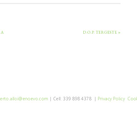
RA
D.O.P. TERGESTE »
erto.alloi@enoevo.com
| Cell: 339 898 4378 |
Privacy Policy
Cook