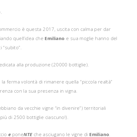
e.
commercio è questa 2017, uscita con calma per dar
hiando quell’idea che
Emiliano
e sua moglie hanno del
 “subito”.
edicata alla produzione (20000 bottiglie).
 la ferma volontà di rimanere quella “piccola realtà”
erenza con la sua presenza in vigna.
biano da vecchie vigne “in divenire”) territoriali
più di 2500 bottiglie ciascuno!).
ccio
e
pone
NTE
che asciugano le vigne di
Emiliano
.