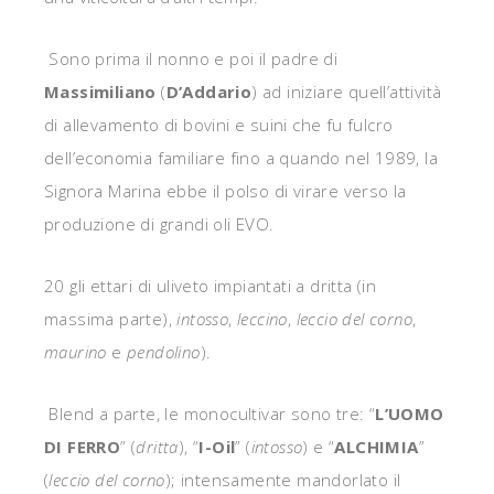
Sono prima il nonno e poi il padre di
Massimiliano
(
D’Addario
) ad iniziare quell’attività
di allevamento di bovini e suini che fu fulcro
dell’economia familiare fino a quando nel 1989, la
Signora Marina ebbe il polso di virare verso la
produzione di grandi oli EVO.
20 gli ettari di uliveto impiantati a dritta (in
massima parte),
intosso
,
leccino
,
leccio del corno
,
maurino
e
pendolino
).
Blend a parte, le monocultivar sono tre: “
L’UOMO
DI FERRO
” (
dritta
), “
I-Oil
” (
intosso
) e “
ALCHIMIA
”
(
leccio del corno
); intensamente mandorlato il