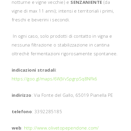
notturne e vigne vecchie) e
SENZANIENTE
(da
vigne di max 11 anni); intensi e territoriali i primi,
freschi e beverini i secondi.
In ogni caso, solo prodotti di contatto in vigna e
nessuna filtrazione o stabilizzazione in cantina
oltrechè fermentazioni rigorosamente spontanee.
indicazioni stradali
:
https://goo.gl/maps/6WJVvSpgrpSq8NFk6
indirizzo
: Via Fonte del Gallo, 65019 Pianella PE
telefono
: 3392285185
web
:
http://www.olivetopependone.com/